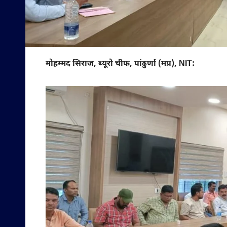
मोहम्मद सिराज, ब्यूरो चीफ, पांढुर्णा (मप्र), NIT: