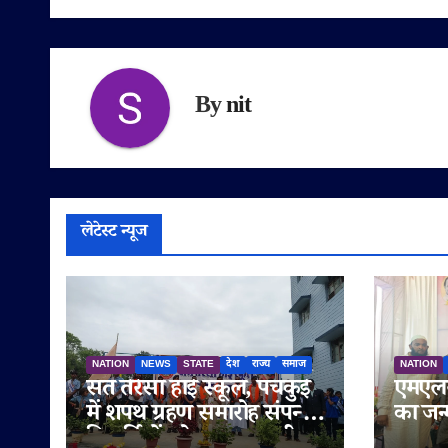
By
nit
लेटेस्ट न्यूज
NATION
NEWS
STATE
देश
राज्य
समाज
NATION
संत तेरेसा हाई स्कूल, पंचकुई
एमएलस
में शपथ ग्रहण समारोह संपन्न,
का जन
विद्यार्थियों को नशामुक्त जीवन
मनाया 