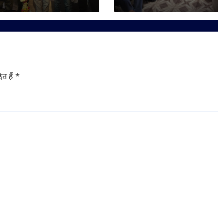
रा अजित पवार समेत कई
अपील
य लोगों ने दी
मनाएं
ित हैं
*