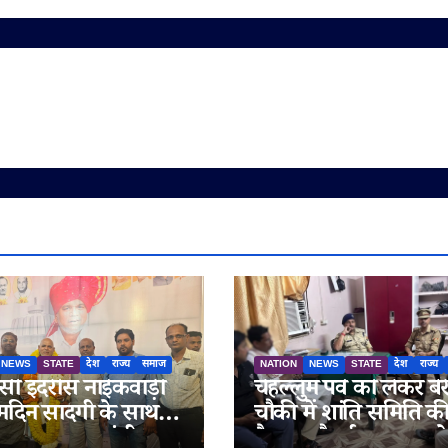
NEWS
STATE
देश
राज्य
समाज
NATION
NEWS
STATE
देश
राज्य
ी इदरीस नाईकवाड़ी
चेहल्लुम पर्व को लेकर बेर
्मदिन सादगी के साथ
चौकी में शांति समिति क
गया, उपमुख्यमंत्री
बैठक, सौहार्द बनाए रखन