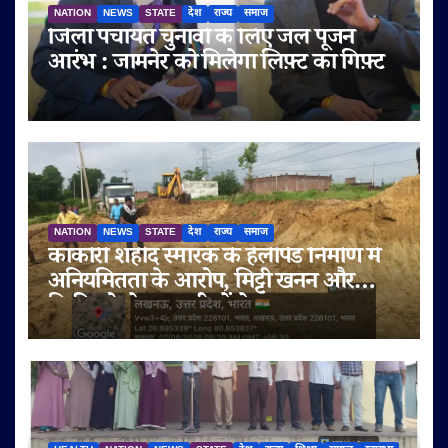
NATION
NEWS
STATE
देश
राज्य
समाज
जिला पंचायत चुनावों के लिए जल पूजन
आरंभ : जामनेर को मिलेगा लिफ़्ट का गिफ़्ट
NATION
NEWS
STATE
देश
राज्य
समाज
काकोरी शहीद स्मारक के हेलीपैड निर्माण में
अनियमितता के आरोप, मिट्टी खनन और
बिक्री को लेकर ग्रामीणों ने उठाए सवाल