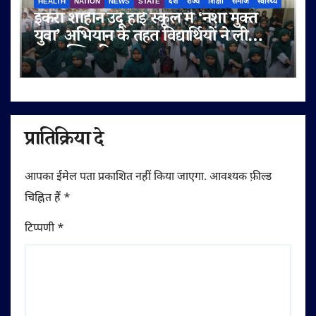
HEALTH
NATION
NEWS
STATE
देश
राज्य
शिक्षा
समाज
स्वास्थ्य
इकरा शाहीन उर्दू हाई स्कूल में ‘नशा मुक्त
युवा’ अभियान के तहत विद्यार्थियों ने ली
नशामुक्ति की शपथ
प्रातिक्रिया दे
आपका ईमेल पता प्रकाशित नहीं किया जाएगा.
आवश्यक फ़ील्ड
चिह्नित हैं
*
टिप्पणी
*