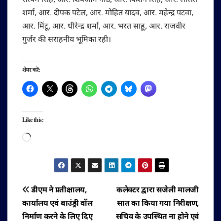
सत्यम सिंह, आर. शिवओम गौड, आर. किशन सिंह, आर. ललित
शर्मा, आर. दीपक पटेल, आर. मोहित यादव, आर. महेन्द्र पटवा,
आर. मिंटू, आर. धीरेन्द्र शर्मा, आर. भरत साहू, आर. राजवीर
गुर्जर की सराहनीय भूमिका रही।
शेयर करें:
Like this:
Loading…
पोस्ट
डीएम ने प्रतीक्षालय,
कलेक्टर द्वारा सजेली मालजी
कार्यालय एवं बाउंड्री वॉल
सात का किया गया निरीक्षण,
नेविगेशन
निर्माण करने के लिए दिए
सचिव के उपस्थित ना होने एवं