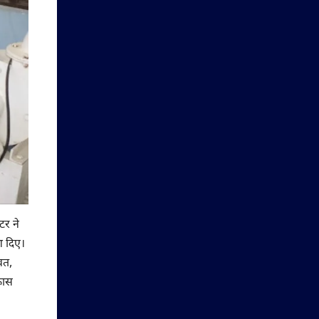
टर ने
श दिए।
वत,
िकास