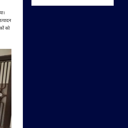
या।
उत्पादन
कों को