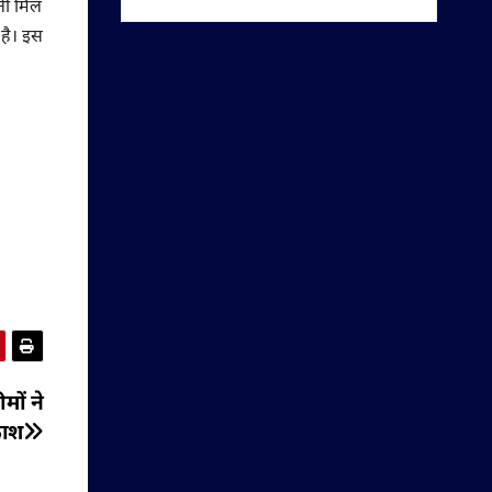
ीनी मिल
 है। इस
मों ने
फाश