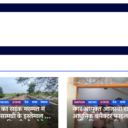
NEWS
STATE
देश
राज्य
समाज
NATION
NEWS
STATE
देश
राज्य
ी सड़क मरम्मत में
नगर आयुक्त ओजस्वी रा
सामग्री के इस्तेमाल के
आधुनिक कंपैक्टर फाइल
 अधिकारी मौन; ठेकेदार
स्टोरेज सिस्टम का किया