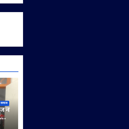
समाज
ज ने