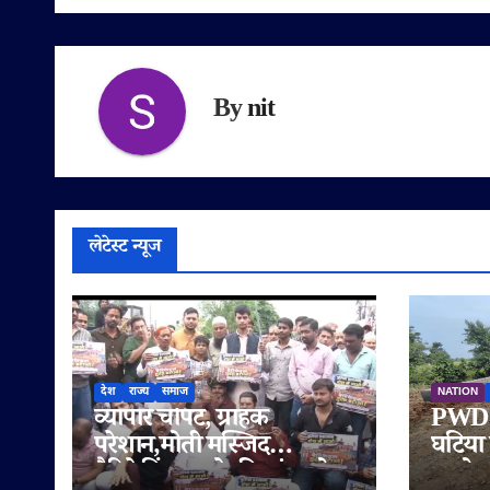
By
nit
लेटेस्ट न्यूज
देश
राज्य
समाज
NATION
व्यापार चौपट, ग्राहक
PWD क
परेशान,मोती मस्जिद
घटिया 
बैरिकेडिंग हटाने की मांग को
आरोप,