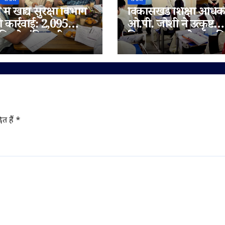
में खाद्य सुरक्षा विभाग
विकासखंड शिक्षा अधिक
ी कार्रवाई: 2,095
ओ.पी. जोशी ने उत्कृष्ट
िलो संदिग्ध घी जब्त,
विद्यालय जुन्नारदेव का क
 चेन भी जांच के दायरे
निरीक्षण, बोर्ड परीक्षार्थि
दिए सफलता के मंत्र
ित हैं
*