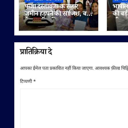
फर्जी दस्तावेजों के सहारे
भोपाल 
जमीन हड़पने की साजिश, बहू
की बड़
ने पटवारी सहित राजस्व
लीटर/क
अधिकारियों पर लगाए
सप्लाई
मिलीभगत के गंभीर आरोप
में
प्रातिक्रिया दे
आपका ईमेल पता प्रकाशित नहीं किया जाएगा.
आवश्यक फ़ील्ड चिह्न
टिप्पणी
*