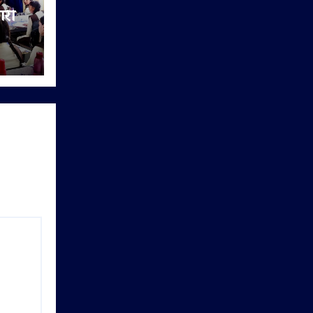
ारी
िया
यों को