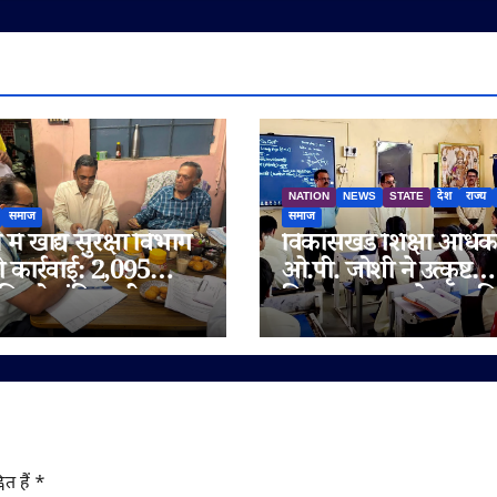
NATION
NEWS
STATE
देश
राज्य
समाज
समाज
में खाद्य सुरक्षा विभाग
विकासखंड शिक्षा अधिक
ी कार्रवाई: 2,095
ओ.पी. जोशी ने उत्कृष्ट
िलो संदिग्ध घी जब्त,
विद्यालय जुन्नारदेव का क
 चेन भी जांच के दायरे
निरीक्षण, बोर्ड परीक्षार्थि
दिए सफलता के मंत्र
ित हैं
*