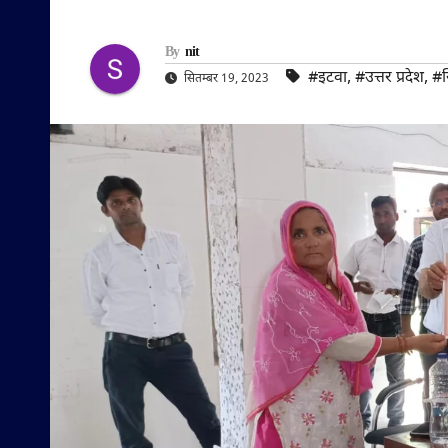
By
nit
#इटवा
,
#उत्तर प्रदेश
,
#स
सितम्बर 19, 2023