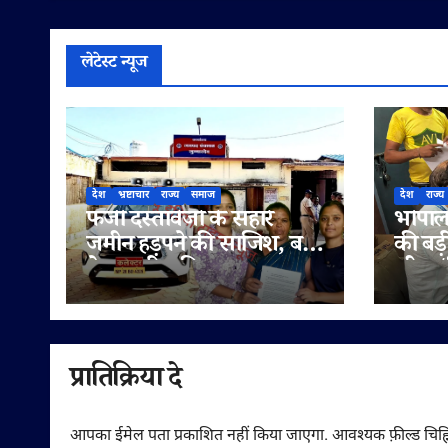
लेटेस्ट न्यूज
देश
भ्रष्टाचार
राज्य
समाज
देश
राज्य
फर्जी दस्तावेजों के सहारे
भोपाल 
जमीन हड़पने की साजिश, बहू
की बड़
ने पटवारी सहित राजस्व
लीटर/क
अधिकारियों पर लगाए
सप्लाई
मिलीभगत के गंभीर आरोप
में
प्रातिक्रिया दे
आपका ईमेल पता प्रकाशित नहीं किया जाएगा.
आवश्यक फ़ील्ड चिह्न