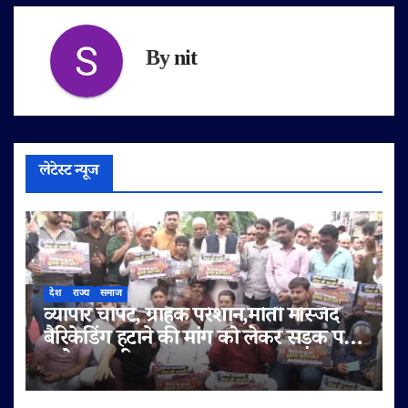
By
nit
लेटेस्ट न्यूज
देश
राज्य
समाज
व्यापार चौपट, ग्राहक परेशान,मोती मस्जिद
बैरिकेडिंग हटाने की मांग को लेकर सड़क पर
उतरे व्यापारी