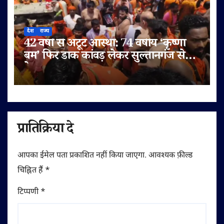
देश
राज्य
42 वर्षों से अटूट आस्था: 74 वर्षीय ‘कृष्णा
बम’ फिर डाक कांवड़ लेकर सुल्तानगंज से
देवघर रवाना
प्रातिक्रिया दे
आपका ईमेल पता प्रकाशित नहीं किया जाएगा.
आवश्यक फ़ील्ड
चिह्नित हैं
*
टिप्पणी
*