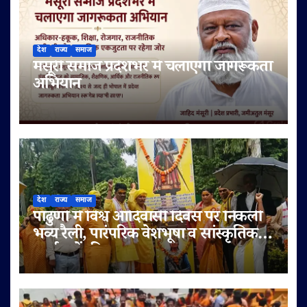
देश
राज्य
समाज
मंसूरी समाज प्रदेशभर में चलाएगा जागरूकता
अभियान
देश
राज्य
समाज
पांढुर्णा में विश्व आदिवासी दिवस पर निकली
भव्य रैली, पारंपरिक वेशभूषा व सांस्कृतिक
कार्यक्रमों की धूम