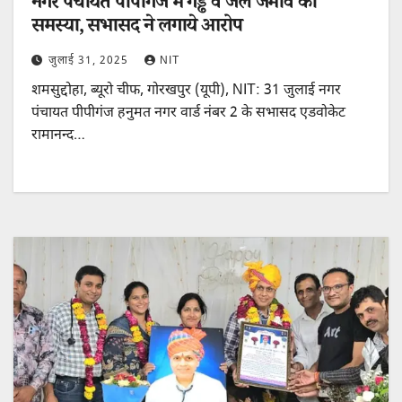
नगर पंचायत पीपीगंज में गड्ढे व जल जमाव की
समस्या, सभासद ने लगाये आरोप
जुलाई 31, 2025
NIT
शमसुद्दोहा, ब्यूरो चीफ, गोरखपुर (यूपी), NIT: 31 जुलाई नगर
पंचायत पीपीगंज हनुमत नगर वार्ड नंबर 2 के सभासद एडवोकेट
रामानन्द…