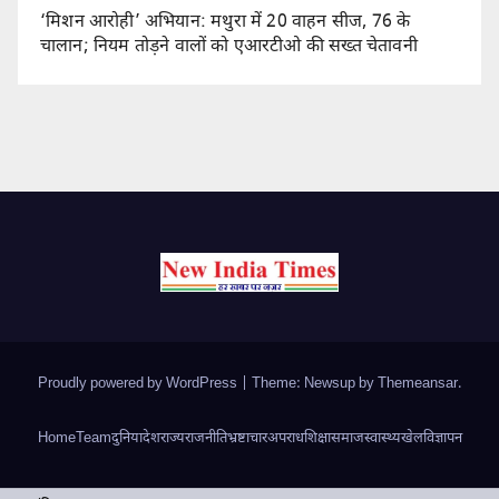
‘मिशन आरोही’ अभियान: मथुरा में 20 वाहन सीज, 76 के
चालान; नियम तोड़ने वालों को एआरटीओ की सख्त चेतावनी
Proudly powered by WordPress
|
Theme: Newsup by
Themeansar
.
Home
Team
दुनिया
देश
राज्य
राजनीति
भ्रष्टाचार
अपराध
शिक्षा
समाज
स्वास्थ्य
खेल
विज्ञापन