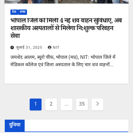
देश
राज्य
भोपाल जिले को मिली 4 नई शव वाहन सुविधाएं, अब
शासकीय अस्पतालों से मिलेगा नि:शुल्क परिवहन
सेवा
जुलाई 31, 2025
NIT
जमशेद आलम, ब्यूरो चीफ, भोपाल (मप्र), NIT: भोपाल जिले में
मेडिकल कॉलेज एवं जिला अस्पताल के लिए चार शव वाहनों…
Posts
1
2
…
35
pagination
दुनिया