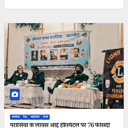
अपराध
देश
भ्रष्टाचार
राज्य
परासिया के लायंस आई हॉस्पिटल पर 76 फीसदी