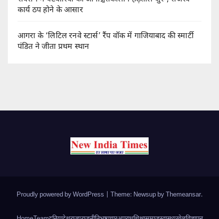
कार्य ठप होने के आसार
आगरा के ‘लिटिल रनवे स्टार्स’ रैंप वॉक में गाजियाबाद की स्मार्टी
पंडित ने जीता प्रथम स्थान
Proudly powered by WordPress
|
Theme: Newsup by
Themeansar
.
Home
Team
दुनिया
देश
राज्य
राजनीति
भ्रष्टाचार
अपराध
शिक्षा
समाज
स्वास्थ्य
खेल
विज्ञापन