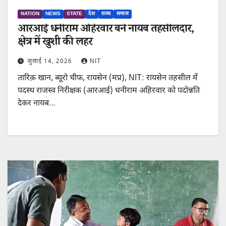
NATION
NEWS
STATE
देश
राज्य
समाज
आरआई धनीराम अहिरवार बने नायब तहसीलदार,
क्षेत्र में खुशी की लहर
जुलाई 14, 2026
NIT
तारिक़ खान, ब्यूरो चीफ, रायसेन (मप्र), NIT: रायसेन तहसील में
पदस्थ राजस्व निरीक्षक (आरआई) धनीराम अहिरवार को पदोन्नति
देकर नायब…