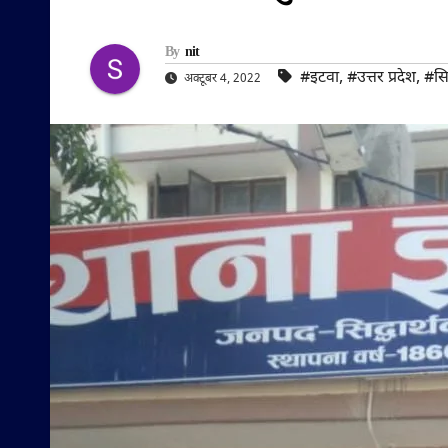
By
nit
#इटवा
,
#उत्तर प्रदेश
,
#सि
अक्टूबर 4, 2022