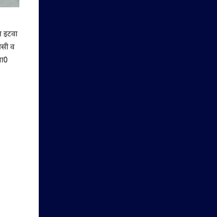
ना इटवा
ीसी व
मा0