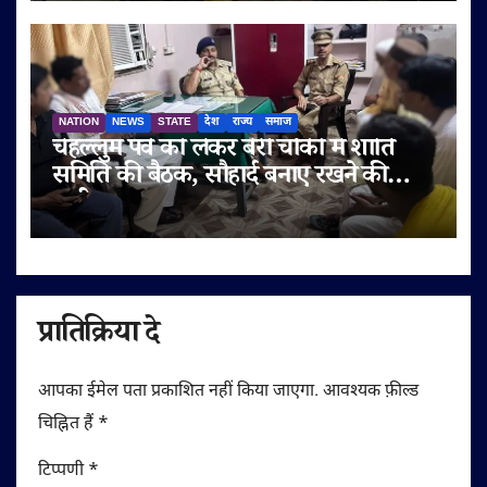
NATION
NEWS
STATE
देश
राज्य
समाज
चेहल्लुम पर्व को लेकर बेरी चौकी में शांति
समिति की बैठक, सौहार्द बनाए रखने की
अपील
प्रातिक्रिया दे
आपका ईमेल पता प्रकाशित नहीं किया जाएगा.
आवश्यक फ़ील्ड
चिह्नित हैं
*
टिप्पणी
*