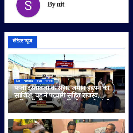
By
nit
लेटेस्ट न्यूज
देश
भ्रष्टाचार
राज्य
समाज
फर्जी दस्तावेजों के सहारे जमीन हड़पने की
साजिश, बहू ने पटवारी सहित राजस्व
अधिकारियों पर लगाए मिलीभगत के गंभीर
आरोप