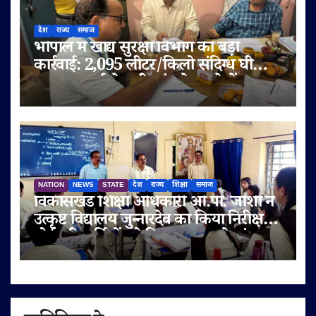
देश
राज्य
समाज
भोपाल में खाद्य सुरक्षा विभाग की बड़ी
कार्रवाई: 2,095 लीटर/किलो संदिग्ध घी
जब्त, सप्लाई चेन भी जांच के दायरे में
NATION
NEWS
STATE
देश
राज्य
शिक्षा
समाज
विकासखंड शिक्षा अधिकारी ओ.पी. जोशी ने
उत्कृष्ट विद्यालय जुन्नारदेव का किया निरीक्षण,
बोर्ड परीक्षार्थियों को दिए सफलता के मंत्र