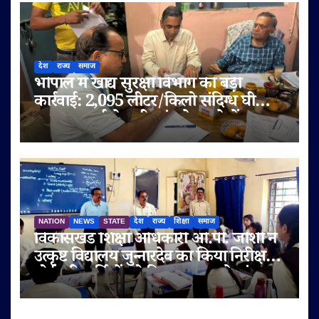
देश
राज्य
समाज
भोपाल में खाद्य सुरक्षा विभाग की बड़ी
कार्रवाई: 2,095 लीटर/किलो संदिग्ध घी
जब्त, सप्लाई चेन भी जांच के दायरे में
NATION
NEWS
STATE
देश
राज्य
शिक्षा
समाज
विकासखंड शिक्षा अधिकारी ओ.पी. जोशी ने
उत्कृष्ट विद्यालय जुन्नारदेव का किया निरीक्षण,
बोर्ड परीक्षार्थियों को दिए सफलता के मंत्र