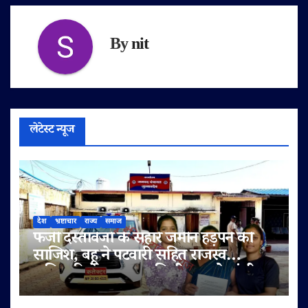
By
nit
लेटेस्ट न्यूज
देश
भ्रष्टाचार
राज्य
समाज
फर्जी दस्तावेजों के सहारे जमीन हड़पने की
साजिश, बहू ने पटवारी सहित राजस्व
अधिकारियों पर लगाए मिलीभगत के गंभीर
आरोप