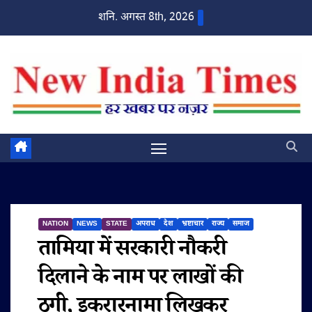
Skip
शनि. अगस्त 8th, 2026
to
content
NATION
NEWS
STATE
अपराध
देश
भ्रष्टाचार
राज्य
समाज
तामिया में सरकारी नौकरी
दिलाने के नाम पर लाखों की
ठगी, इकरारनामा लिखकर