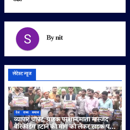
By
nit
लेटेस्ट न्यूज
देश
राज्य
समाज
व्यापार चौपट, ग्राहक परेशान,मोती मस्जिद
बैरिकेडिंग हटाने की मांग को लेकर सड़क पर