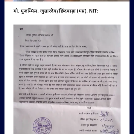
मो. मुजम्मिल, जुन्नारदेव/छिंदवाड़ा (मप्र), NIT: