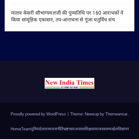
मालव केसरी सौभाग्यमलजी की पुण्यतिथि पर 160 आराधकों ने
किया सामूहिक एकासन, तप-आराधना से गूंजा चतुर्विध संघ
Proudly powered by WordPress
|
Theme: Newsup by
Themeansar
.
Home
Team
दुनिया
देश
राज्य
राजनीति
भ्रष्टाचार
अपराध
शिक्षा
समाज
स्वास्थ्य
खेल
विज्ञापन