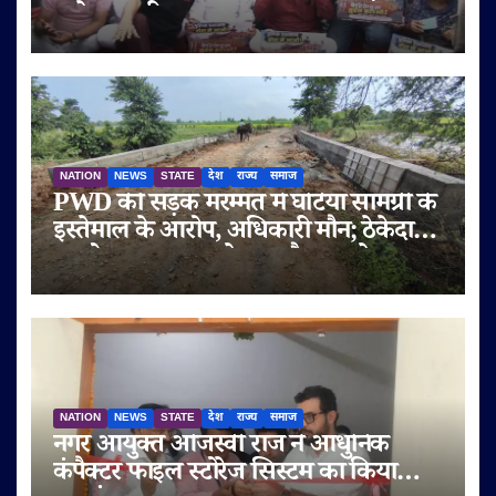
उतरे व्यापारी
NATION
NEWS
STATE
देश
राज्य
समाज
PWD की सड़क मरम्मत में घटिया सामग्री के
इस्तेमाल के आरोप, अधिकारी मौन; ठेकेदार
पर दोबारा गुणवत्ता से समझौता करने का
आरोप
NATION
NEWS
STATE
देश
राज्य
समाज
नगर आयुक्त ओजस्वी राज ने आधुनिक
कंपैक्टर फाइल स्टोरेज सिस्टम का किया