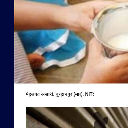
मेहलका अंसारी, बुरहानपुर (मप्र), NIT: