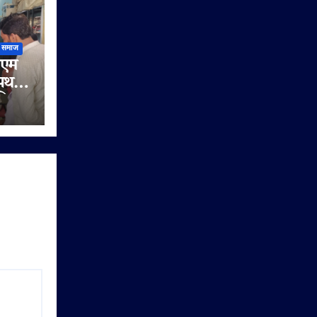
समाज
ीएम
 पथ
डिट