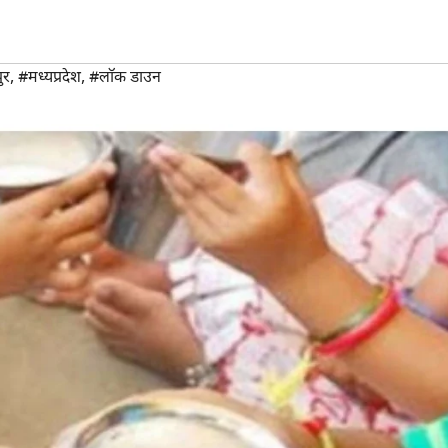
ुर
,
#मध्यप्रदेश
,
#लाॅक डाउन