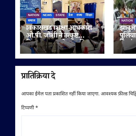
NATION
NEWS
STATE
देश
राज्य
शिक्षा
समाज
NATION
विकासखंड शिक्षा अधिकारी
झाबुआ 
ओ.पी. जोशी ने उत्कृष्ट
पुलिय
विद्यालय जुन्नारदेव का किया
विक्रां
निरीक्षण, बोर्ड परीक्षार्थियों को
निरीक्
दिए सफलता के मंत्र
दिए निर
प्रातिक्रिया दे
आपका ईमेल पता प्रकाशित नहीं किया जाएगा.
आवश्यक फ़ील्ड चिह्न
टिप्पणी
*