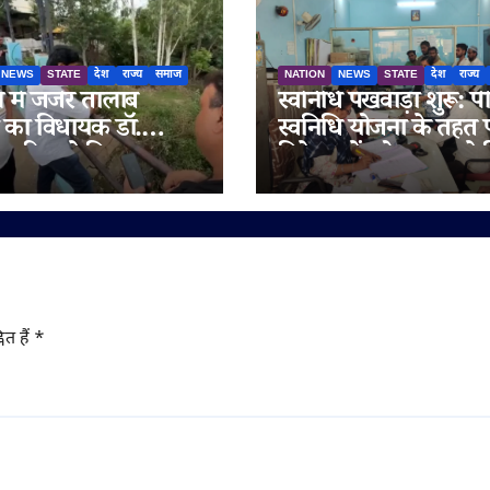
NEWS
STATE
देश
राज्य
समाज
NATION
NEWS
STATE
देश
राज्य
में जर्जर तालाब
स्वनिधि पखवाड़ा शुरू: प
ा का विधायक डॉ.
स्वनिधि योजना के तहत
त भूरिया ने किया
विक्रेताओं को ऋण व क्रे
षण, तत्काल मरम्मत के
कार्ड का मिलेगा लाभ
्देश
ित हैं
*