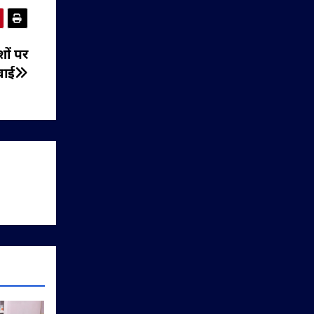
ों पर
वाई