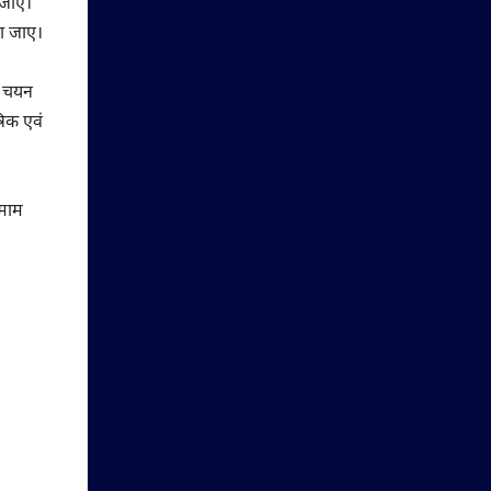
ा जाए।
या जाए।
ी चयन
रिक एवं
़माम