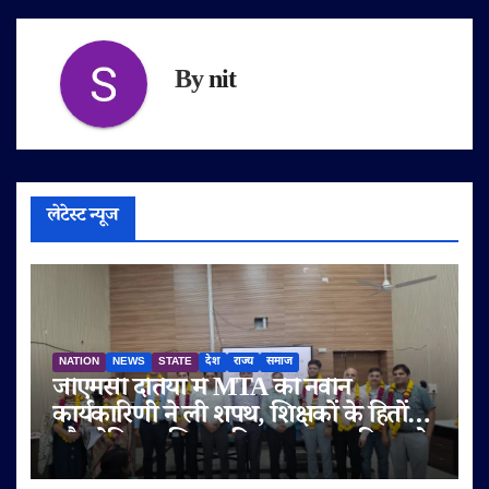
By
nit
लेटेस्ट न्यूज
NATION
NEWS
STATE
देश
राज्य
समाज
जीएमसी दतिया में MTA की नवीन
कार्यकारिणी ने ली शपथ, शिक्षकों के हितों
और मेडिकल शिक्षा की गुणवत्ता पर दिया जोर