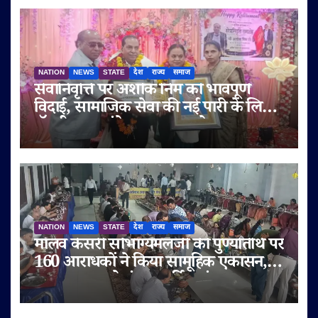
NATION
NEWS
STATE
देश
राज्य
समाज
सेवानिवृत्ति पर अशोक निम को भावपूर्ण
विदाई, सामाजिक सेवा की नई पारी के लिए
डॉ. बी.आर. अंबेडकर सम्मान से नवाजा
NATION
NEWS
STATE
देश
राज्य
समाज
मालव केसरी सौभाग्यमलजी की पुण्यतिथि पर
160 आराधकों ने किया सामूहिक एकासन,
तप-आराधना से गूंजा चतुर्विध संघ