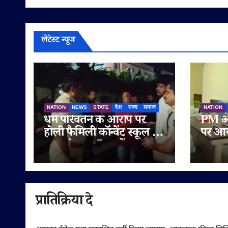
लेटेस्ट न्यूज
NATION
NEWS
STATE
देश
राज्य
समाज
NATION
धर्म परिवर्तन के आरोप पर
PM आव
होली फैमिली कॉन्वेंट स्कूल के
पर आय
बाहर हंगामा, 5 थानों का
युवक 
पुलिस बल तैनात
की तत्
साइबर 
प्रातिक्रिया दे