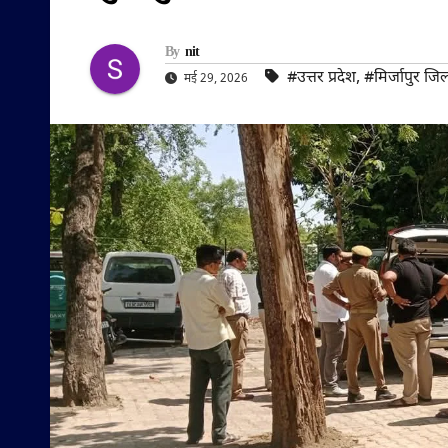
By
nit
#उत्तर प्रदेश
,
#मिर्जापुर जि
मई 29, 2026