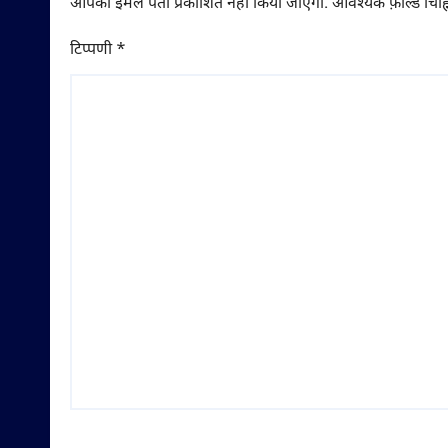
आपका ईमेल पता प्रकाशित नहीं किया जाएगा.
आवश्यक फ़ील्ड चिह्न
टिप्पणी
*