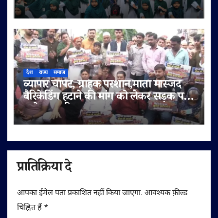
नशामुक्ति की शपथ
देश
राज्य
समाज
व्यापार चौपट, ग्राहक परेशान,मोती मस्जिद
बैरिकेडिंग हटाने की मांग को लेकर सड़क पर
उतरे व्यापारी
प्रातिक्रिया दे
आपका ईमेल पता प्रकाशित नहीं किया जाएगा.
आवश्यक फ़ील्ड
चिह्नित हैं
*