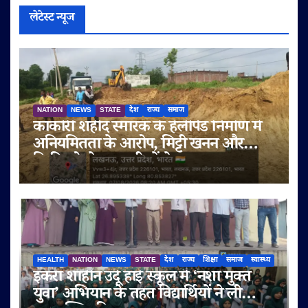
लेटेस्ट न्यूज
NATION
NEWS
STATE
देश
राज्य
समाज
काकोरी शहीद स्मारक के हेलीपैड निर्माण में
अनियमितता के आरोप, मिट्टी खनन और
बिक्री को लेकर ग्रामीणों ने उठाए सवाल
HEALTH
NATION
NEWS
STATE
देश
राज्य
शिक्षा
समाज
स्वास्थ्य
इकरा शाहीन उर्दू हाई स्कूल में ‘नशा मुक्त
युवा’ अभियान के तहत विद्यार्थियों ने ली