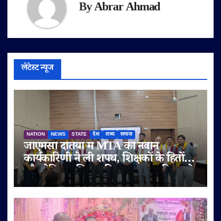
By
Abrar Ahmad
लेटेस्ट न्यूज
NATION
NEWS
STATE
देश
राज्य
समाज
जीएमसी दतिया में MTA की नवीन
कार्यकारिणी ने ली शपथ, शिक्षकों के हितों
और मेडिकल शिक्षा की गुणवत्ता पर दिया जोर