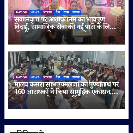
NATION
NEWS
STATE
देश
राज्य
समाज
सेवानिवृत्ति पर अशोक निम को भावपूर्ण
विदाई, सामाजिक सेवा की नई पारी के लिए
डॉ. बी.आर. अंबेडकर सम्मान से नवाजा
NATION
NEWS
STATE
देश
राज्य
समाज
मालव केसरी सौभाग्यमलजी की पुण्यतिथि पर
160 आराधकों ने किया सामूहिक एकासन,
तप-आराधना से गूंजा चतुर्विध संघ