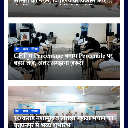
समिति का गठन, विद्यालय के विकास और
शैक्षणिक गुणवत्ता को मिलेगी नई दिशा
देश
राज्य
शिक्षा
CET में Percentage बनाम Percentile पर
बहस तेज़, अंतर समझना ज़रूरी
देश
राज्य
समाज
10 करोड़ नशामुक्ति प्रतिज्ञा महाअभियान का
बुरहानपुर में भव्य शुभारंभ