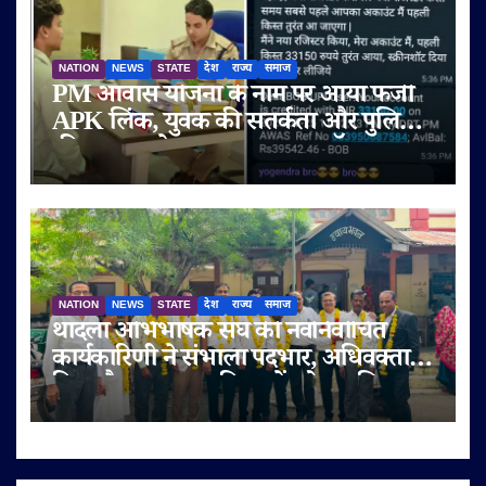
NATION
NEWS
STATE
देश
राज्य
समाज
PM आवास योजना के नाम पर आया फर्जी
APK लिंक, युवक की सतर्कता और पुलिस
की तत्परता से टला बड़ा साइबर फ्रॉड
NATION
NEWS
STATE
देश
राज्य
समाज
थांदला अभिभाषक संघ की नवनिर्वाचित
कार्यकारिणी ने संभाला पदभार, अधिवक्ता
हित और पक्षकार सुविधाओं को प्राथमिकता