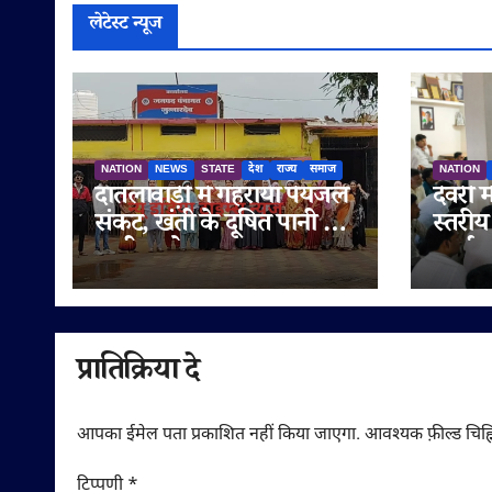
लेटेस्ट न्यूज
NATION
NEWS
STATE
देश
राज्य
समाज
NATION
दातलावाड़ी में गहराया पेयजल
देवरी म
संकट, खंती के दूषित पानी से
स्तरीय
ग्रामीण परेशान
कार्यक
संगठन
मज़बूत
प्रातिक्रिया दे
आपका ईमेल पता प्रकाशित नहीं किया जाएगा.
आवश्यक फ़ील्ड चिह्न
टिप्पणी
*