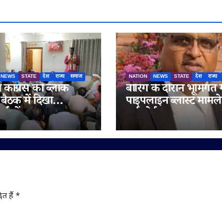
NEWS
STATE
देश
राज्य
समाज
NATION
NEWS
STATE
देश
राज्य
ें कांग्रेस की ब्लॉक
बोरिंग के दौरान भूमिगत 
 बैठक में दिखा
पाइपलाइन ब्लास्ट मामले 
र्ताओं का उत्साह,
हाईकोर्ट सख्त, सरकार 
 को बूथ स्तर तक
नगर निगम को इलाज का 
 करने पर मंथन
एक सप्ताह में चुकाने के
ित हैं
*