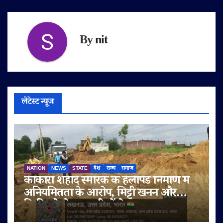
By
nit
लेटेस्ट न्यूज
NATION
NEWS
STATE
देश
राज्य
समाज
काकोरी शहीद स्मारक के हेलीपैड निर्माण में
अनियमितता के आरोप, मिट्टी खनन और
बिक्री को लेकर ग्रामीणों ने उठाए सवाल