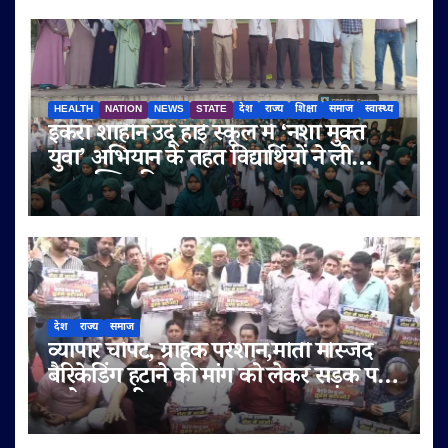
HEALTH
NATION
NEWS
STATE
देश
राज्य
शिक्षा
समाज
स्वास्थ्य
इकरा शाहीन उर्दू हाई स्कूल में ‘नशा मुक्त
युवा’ अभियान के तहत विद्यार्थियों ने ली
नशामुक्ति की शपथ
देश
राज्य
समाज
व्यापार चौपट, ग्राहक परेशान,मोती मस्जिद
बैरिकेडिंग हटाने की मांग को लेकर सड़क पर
उतरे व्यापारी