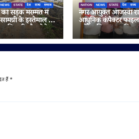
NEWS
STATE
देश
राज्य
समाज
NATION
NEWS
STATE
देश
राज्य
ी सड़क मरम्मत में
नगर आयुक्त ओजस्वी रा
सामग्री के इस्तेमाल के
आधुनिक कंपैक्टर फाइल
 अधिकारी मौन; ठेकेदार
स्टोरेज सिस्टम का किया
ारा गुणवत्ता से
शुभारंभ
ा करने का आरोप
ित हैं
*