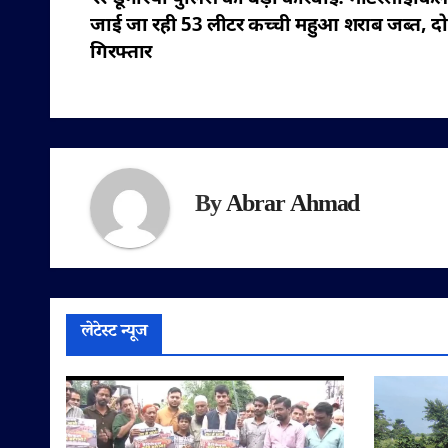
पोस्ट
जाई जा रही 53 लीटर कच्ची महुआ शराब जब्त, द
नेविगेशन
गिरफ्तार
By
Abrar Ahmad
लेटेस्ट न्यूज