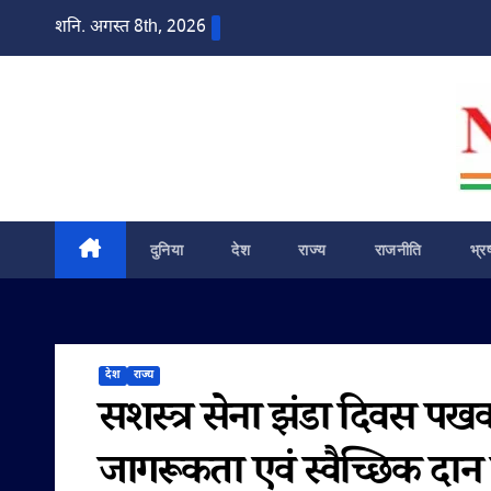
Skip
शनि. अगस्त 8th, 2026
to
content
दुनिया
देश
राज्य
राजनीति
भ्र
देश
राज्य
सशस्त्र सेना झंडा दिवस पखव
जागरूकता एवं स्वैच्छिक द