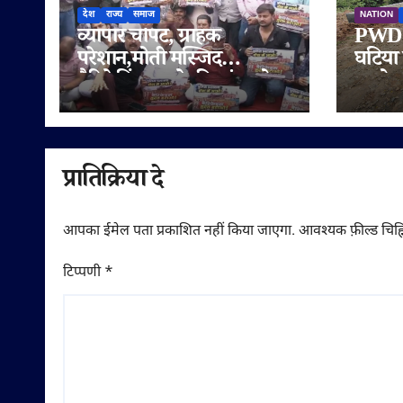
देश
राज्य
समाज
NATION
व्यापार चौपट, ग्राहक
PWD क
परेशान,मोती मस्जिद
घटिया 
बैरिकेडिंग हटाने की मांग को
आरोप,
लेकर सड़क पर उतरे व्यापारी
पर दोब
समझौत
प्रातिक्रिया दे
आपका ईमेल पता प्रकाशित नहीं किया जाएगा.
आवश्यक फ़ील्ड चिह्न
टिप्पणी
*