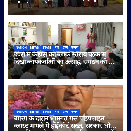
और फंगल इन्फेक्शन का दावा
NATION
NEWS
STATE
देश
राज्य
समाज
देवरी में कांग्रेस की ब्लॉक स्तरीय बैठक में
दिखा कार्यकर्ताओं का उत्साह, संगठन को बूथ
स्तर तक मज़बूत करने पर मंथन
NATION
NEWS
STATE
देश
राज्य
समाज
बोरिंग के दौरान भूमिगत गैस पाइपलाइन
ब्लास्ट मामले में हाईकोर्ट सख्त, सरकार और