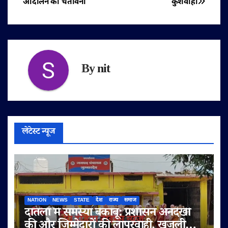
आंदोलन की चेतावनी
कुशवाहा
By
nit
लेटेस्ट न्यूज
NATION
NEWS
STATE
देश
राज्य
समाज
दातला में समस्या बेकाबू: प्रशासन अनदेखी
की और जिम्मेदारों की लापरवाही, खुजली