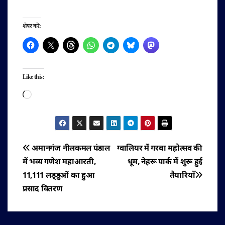
शेयर करें:
Like this:
Loading…
पोस्ट
अमानगंज नीलकमल पंडाल
ग्वालियर में गरबा महोत्सव की
में भव्य गणेश महाआरती,
धूम, नेहरू पार्क में शुरू हुई
नेविगेशन
11,111 लड्डुओं का हुआ
तैयारियाँ
प्रसाद वितरण