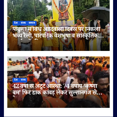
देश
राज्य
समाज
पांढुर्णा में विश्व आदिवासी दिवस पर निकली
भव्य रैली, पारंपरिक वेशभूषा व सांस्कृतिक
कार्यक्रमों की धूम
देश
राज्य
42 वर्षों से अटूट आस्था: 74 वर्षीय ‘कृष्णा
बम’ फिर डाक कांवड़ लेकर सुल्तानगंज से
देवघर रवाना