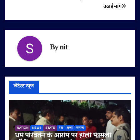
उठाई मांग
By
nit
लेटेस्ट न्यूज
NATION
NEWS
STATE
देश
राज्य
समाज
धर्म परिवर्तन के आरोप पर होली फैमिली