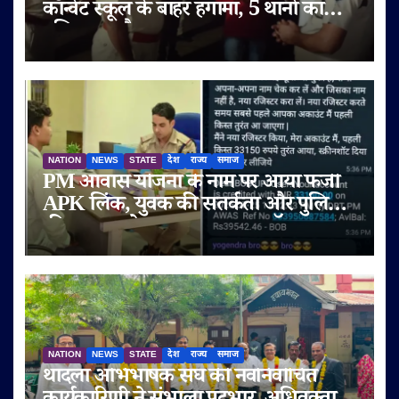
कॉन्वेंट स्कूल के बाहर हंगामा, 5 थानों का
पुलिस बल तैनात
NATION
NEWS
STATE
देश
राज्य
समाज
PM आवास योजना के नाम पर आया फर्जी
APK लिंक, युवक की सतर्कता और पुलिस
की तत्परता से टला बड़ा साइबर फ्रॉड
NATION
NEWS
STATE
देश
राज्य
समाज
थांदला अभिभाषक संघ की नवनिर्वाचित