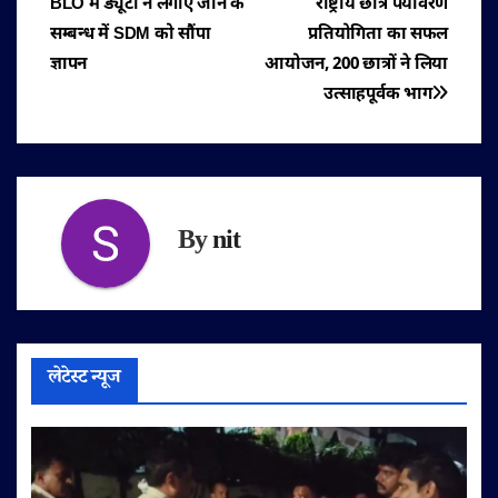
BLO में ड्यूटी न लगाए जाने के
राष्ट्रीय छात्र पर्यावरण
नेविगेशन
सम्बन्ध में SDM को सौंपा
प्रतियोगिता का सफल
ज्ञापन
आयोजन, 200 छात्रों ने लिया
उत्साहपूर्वक भाग
By
nit
लेटेस्ट न्यूज