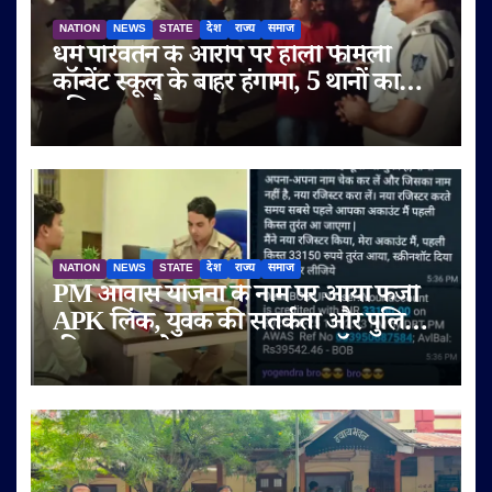
NATION
NEWS
STATE
देश
राज्य
समाज
धर्म परिवर्तन के आरोप पर होली फैमिली
कॉन्वेंट स्कूल के बाहर हंगामा, 5 थानों का
पुलिस बल तैनात
NATION
NEWS
STATE
देश
राज्य
समाज
PM आवास योजना के नाम पर आया फर्जी
APK लिंक, युवक की सतर्कता और पुलिस
की तत्परता से टला बड़ा साइबर फ्रॉड