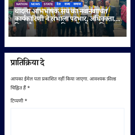
NATION
NEWS
STATE
देश
राज्य
समाज
थांदला अभिभाषक संघ की नवनिर्वाचित
कार्यकारिणी ने संभाला पदभार, अधिवक्ता
हित और पक्षकार सुविधाओं को प्राथमिकता
प्रातिक्रिया दे
आपका ईमेल पता प्रकाशित नहीं किया जाएगा.
आवश्यक फ़ील्ड
चिह्नित हैं
*
टिप्पणी
*