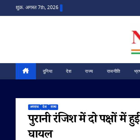
Skip
शुक्र. अगस्त 7th, 2026
to
content
दुनिया
देश
राज्य
राजनीति
भ्र
अपराध
देश
राज्य
पुरानी रंजिश में दो पक्षों मे
घायल