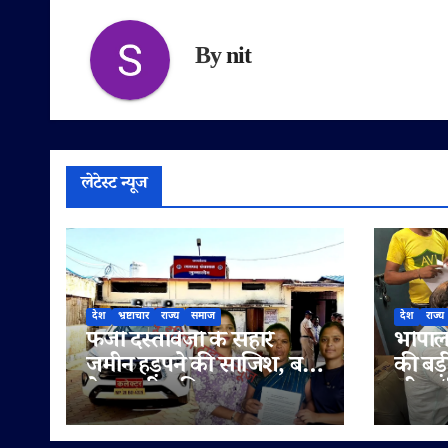
By
nit
लेटेस्ट न्यूज
देश
भ्रष्टाचार
राज्य
समाज
देश
राज्य
फर्जी दस्तावेजों के सहारे
भोपाल 
जमीन हड़पने की साजिश, बहू
की बड़
ने पटवारी सहित राजस्व
लीटर/क
अधिकारियों पर लगाए
सप्लाई
मिलीभगत के गंभीर आरोप
में