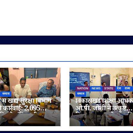
NATION
NEWS
STATE
देश
राज्य
समाज
समाज
में खाद्य सुरक्षा विभाग
विकासखंड शिक्षा अधिक
ी कार्रवाई: 2,095
ओ.पी. जोशी ने उत्कृष्ट
िलो संदिग्ध घी जब्त,
विद्यालय जुन्नारदेव का क
 चेन भी जांच के दायरे
निरीक्षण, बोर्ड परीक्षार्थि
दिए सफलता के मंत्र