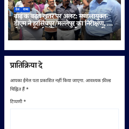
देश
राज्य
बाढ़ के बढ़ते खतरे पर अलर्ट: मण्डलायुक्त-
डीएम ने हरसिंघपुर/मल्लेपुर का निरीक्षण, 6
लेन पुल निर्माण में लापरवाही पर FIR की
चेतावनी
प्रातिक्रिया दे
आपका ईमेल पता प्रकाशित नहीं किया जाएगा.
आवश्यक फ़ील्ड
चिह्नित हैं
*
टिप्पणी
*