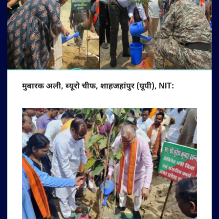
मुबारक अली, ब्यूरो चीफ, ‎शाहजहांपुर‌ (यूपी), NIT: