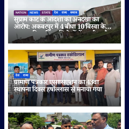
NATION
NEWS
STATE
देश
राज्य
समाज
सुप्रीम कोर्ट के आदेशों की अनदेखी का
आरोप: अकबरपुर में 4 बीघा 10 बिस्वा के
तालाब की जमीन अभिलेखों में बदली, अवैध
प्लॉटिंग का भी दावा
देश
राज्य
ग्रामीण पत्रकार एसोसिएशन का 43वां
स्थापना दिवस हर्षोल्लास से मनाया गया