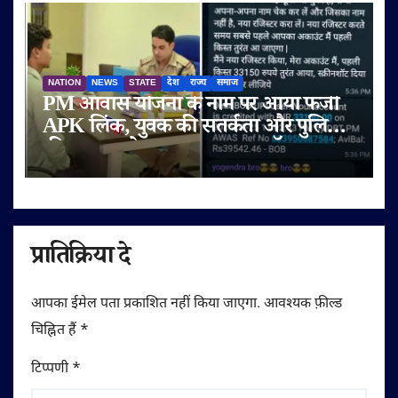
NATION
NEWS
STATE
देश
राज्य
समाज
PM आवास योजना के नाम पर आया फर्जी
APK लिंक, युवक की सतर्कता और पुलिस
की तत्परता से टला बड़ा साइबर फ्रॉड
प्रातिक्रिया दे
आपका ईमेल पता प्रकाशित नहीं किया जाएगा.
आवश्यक फ़ील्ड
चिह्नित हैं
*
टिप्पणी
*