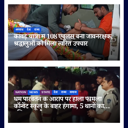
अपराध
देश
राज्य
कांवड़ यात्रा में 108 एंबुलेंस बनी जीवनरक्षक,
श्रद्धालुओं को मिला त्वरित उपचार
NATION
NEWS
STATE
देश
राज्य
समाज
धर्म परिवर्तन के आरोप पर होली फैमिली
कॉन्वेंट स्कूल के बाहर हंगामा, 5 थानों का
पुलिस बल तैनात