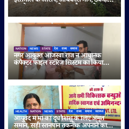
इस्तेमाल के आरोप, अधिकारी मौन; ठेकेदार
पर दोबारा गुणवत्ता से समझौता करने का
आरोप
NATION
NEWS
STATE
देश
राज्य
समाज
नगर आयुक्त ओजस्वी राज ने आधुनिक
कंपैक्टर फाइल स्टोरेज सिस्टम का किया
शुभारंभ
HEALTH
NATION
NEWS
STATE
देश
राज्य
समाज
स्वास्थ्य
आयुर्वेद में माँ का दूध शिशु के लिए अमृत
समान, सही स्तनपान तकनीक अपनाने का