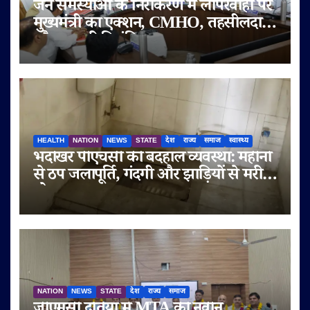
जन समस्याओं के निराकरण में लापरवाही पर
मुख्यमंत्री का एक्शन, CMHO, तहसीलदार
और पटवारी निलंबित; CEO जनपद व श्रम
अधिकारी की वेतनवृद्धि रोकी, तीन को नोटिस
HEALTH
NATION
NEWS
STATE
देश
राज्य
समाज
स्वास्थ्य
भदोखर पीएचसी की बदहाल व्यवस्था: महीनों
से ठप जलापूर्ति, गंदगी और झाड़ियों से मरीज
परेशान
NATION
NEWS
STATE
देश
राज्य
समाज