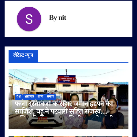
By
nit
लेटेस्ट न्यूज
देश
भ्रष्टाचार
राज्य
समाज
फर्जी दस्तावेजों के सहारे जमीन हड़पने की
साजिश, बहू ने पटवारी सहित राजस्व
अधिकारियों पर लगाए मिलीभगत के गंभीर
आरोप