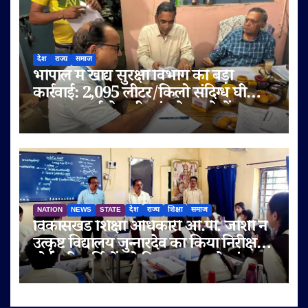
देश
राज्य
समाज
भोपाल में खाद्य सुरक्षा विभाग की बड़ी
कार्रवाई: 2,095 लीटर/किलो संदिग्ध घी
जब्त, सप्लाई चेन भी जांच के दायरे में
NATION
NEWS
STATE
देश
राज्य
शिक्षा
समाज
विकासखंड शिक्षा अधिकारी ओ.पी. जोशी ने
उत्कृष्ट विद्यालय जुन्नारदेव का किया निरीक्षण,
बोर्ड परीक्षार्थियों को दिए सफलता के मंत्र