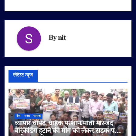
By
nit
लेटेस्ट न्यूज
देश
राज्य
समाज
व्यापार चौपट, ग्राहक परेशान,मोती मस्जिद
बैरिकेडिंग हटाने की मांग को लेकर सड़क पर