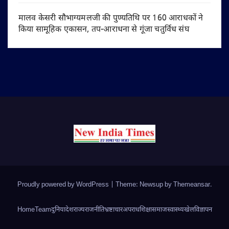
मालव केसरी सौभाग्यमलजी की पुण्यतिथि पर 160 आराधकों ने
किया सामूहिक एकासन, तप-आराधना से गूंजा चतुर्विध संघ
Proudly powered by WordPress
|
Theme: Newsup by
Themeansar
.
Home
Team
दुनिया
देश
राज्य
राजनीति
भ्रष्टाचार
अपराध
शिक्षा
समाज
स्वास्थ्य
खेल
विज्ञापन