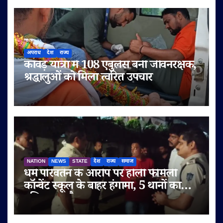
अपराध
देश
राज्य
कांवड़ यात्रा में 108 एंबुलेंस बनी जीवनरक्षक,
श्रद्धालुओं को मिला त्वरित उपचार
NATION
NEWS
STATE
देश
राज्य
समाज
धर्म परिवर्तन के आरोप पर होली फैमिली
कॉन्वेंट स्कूल के बाहर हंगामा, 5 थानों का
पुलिस बल तैनात