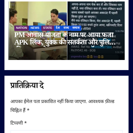
NATION
NEWS
STATE
देश
राज्य
समाज
PM आवास योजना के नाम पर आया फर्जी
APK लिंक, युवक की सतर्कता और पुलिस
की तत्परता से टला बड़ा साइबर फ्रॉड
प्रातिक्रिया दे
आपका ईमेल पता प्रकाशित नहीं किया जाएगा.
आवश्यक फ़ील्ड
चिह्नित हैं
*
टिप्पणी
*