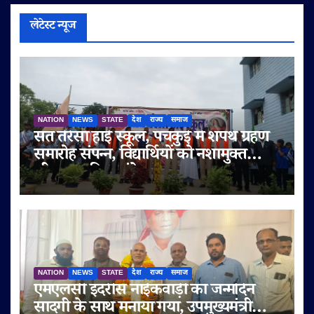
लेटेस्ट न्यूज
NATION
NEWS
STATE
देश
राज्य
समाज
संत तेरेसा हाई स्कूल, पंचकुई में शपथ ग्रहण
समारोह संपन्न, विद्यार्थियों को नशामुक्त
जीवन का दिया संदेश
NATION
NEWS
STATE
देश
राज्य
समाज
एमएलसी इदरीस नाईकवाड़ी का जन्मदिन
सादगी के साथ मनाया गया, उपमुख्यमंत्री