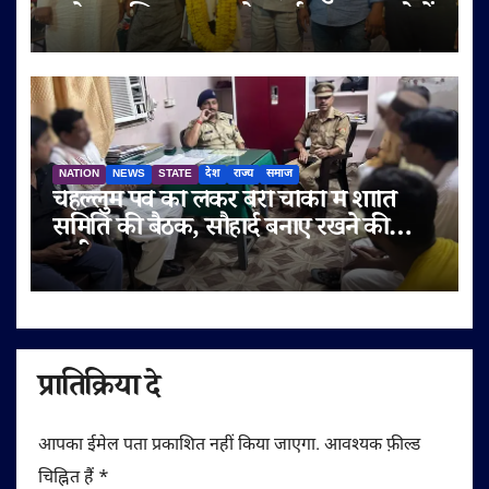
सुनेत्रा अजित पवार समेत कई गणमान्य लोगों
ने दी शुभकामनाएं
NATION
NEWS
STATE
देश
राज्य
समाज
चेहल्लुम पर्व को लेकर बेरी चौकी में शांति
समिति की बैठक, सौहार्द बनाए रखने की
अपील
प्रातिक्रिया दे
आपका ईमेल पता प्रकाशित नहीं किया जाएगा.
आवश्यक फ़ील्ड
चिह्नित हैं
*