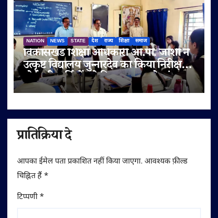
NATION
NEWS
STATE
देश
राज्य
शिक्षा
समाज
विकासखंड शिक्षा अधिकारी ओ.पी. जोशी ने
उत्कृष्ट विद्यालय जुन्नारदेव का किया निरीक्षण,
बोर्ड परीक्षार्थियों को दिए सफलता के मंत्र
प्रातिक्रिया दे
आपका ईमेल पता प्रकाशित नहीं किया जाएगा.
आवश्यक फ़ील्ड
चिह्नित हैं
*
टिप्पणी
*