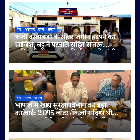
देश
भ्रष्टाचार
राज्य
समाज
फर्जी दस्तावेजों के सहारे जमीन हड़पने की
साजिश, बहू ने पटवारी सहित राजस्व
अधिकारियों पर लगाए मिलीभगत के गंभीर
आरोप
देश
राज्य
समाज
भोपाल में खाद्य सुरक्षा विभाग की बड़ी
कार्रवाई: 2,095 लीटर/किलो संदिग्ध घी
जब्त, सप्लाई चेन भी जांच के दायरे में