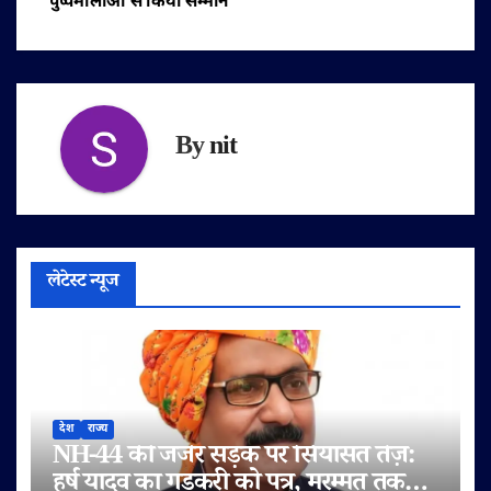
पुष्पमालाओं से किया सम्मान
By
nit
लेटेस्ट न्यूज
देश
राज्य
NH-44 की जर्जर सड़क पर सियासत तेज़:
हर्ष यादव का गड़करी को पत्र, मरम्मत तक