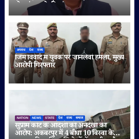
टोल बंद करने की मांग
अपराध
देश
राज्य
जिम विवाद में युवक पर जानलेवा हमला, मुख्य
आरोपी गिरफ्तार
NATION
NEWS
STATE
देश
राज्य
समाज
सुप्रीम कोर्ट के आदेशों की अनदेखी का
आरोप: अकबरपुर में 4 बीघा 10 बिस्वा के