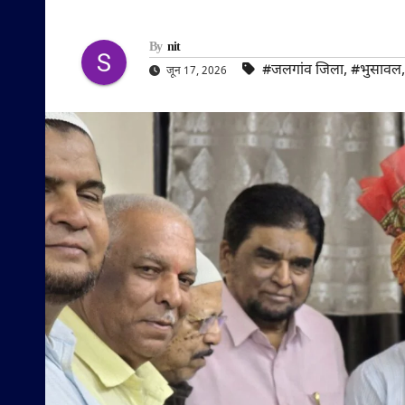
By
nit
#जलगांव जिला
,
#भुसावल
जून 17, 2026