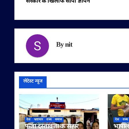
सरकार के खिलाफ सौंपा ज्ञापन
नेविगेशन
By
nit
लेटेस्ट न्यूज
देश
भ्रष्टाचार
राज्य
समाज
देश
राज्य
फर्जी दस्तावेजों के सहारे
भोपाल 