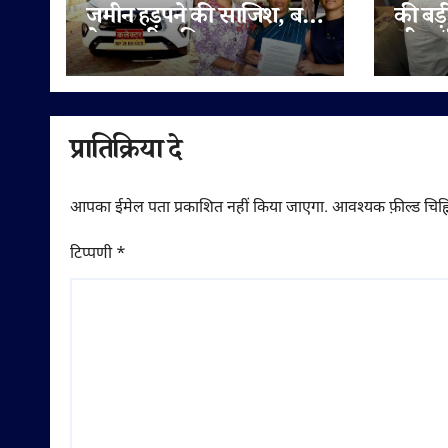
जमीन हड़पने की साजिश, बहू
की बड़
ने पटवारी सहित राजस्व
लीटर/क
अधिकारियों पर लगाए
सप्लाई
मिलीभगत के गंभीर आरोप
में
प्रातिक्रिया दे
आपका ईमेल पता प्रकाशित नहीं किया जाएगा.
आवश्यक फ़ील्ड चिह्न
टिप्पणी
*