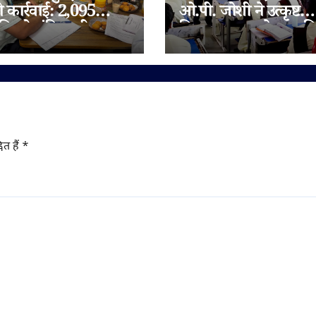
ी कार्रवाई: 2,095
ओ.पी. जोशी ने उत्कृष्ट
िलो संदिग्ध घी जब्त,
विद्यालय जुन्नारदेव का क
 चेन भी जांच के दायरे
निरीक्षण, बोर्ड परीक्षार्थि
दिए सफलता के मंत्र
ित हैं
*