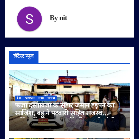
By
nit
लेटेस्ट न्यूज
देश
भ्रष्टाचार
राज्य
समाज
फर्जी दस्तावेजों के सहारे जमीन हड़पने की
साजिश, बहू ने पटवारी सहित राजस्व
अधिकारियों पर लगाए मिलीभगत के गंभीर
आरोप