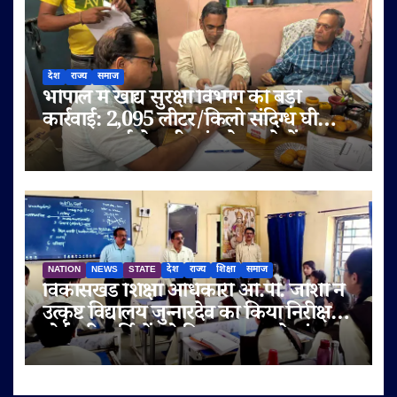
देश
राज्य
समाज
भोपाल में खाद्य सुरक्षा विभाग की बड़ी
कार्रवाई: 2,095 लीटर/किलो संदिग्ध घी
जब्त, सप्लाई चेन भी जांच के दायरे में
NATION
NEWS
STATE
देश
राज्य
शिक्षा
समाज
विकासखंड शिक्षा अधिकारी ओ.पी. जोशी ने
उत्कृष्ट विद्यालय जुन्नारदेव का किया निरीक्षण,
बोर्ड परीक्षार्थियों को दिए सफलता के मंत्र