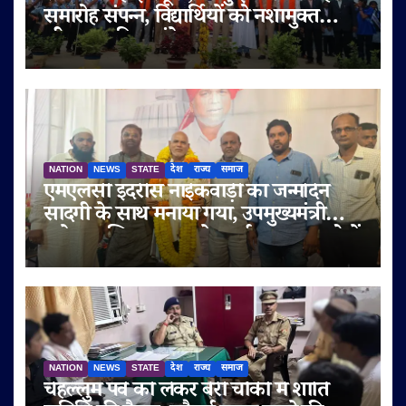
समारोह संपन्न, विद्यार्थियों को नशामुक्त
जीवन का दिया संदेश
NATION
NEWS
STATE
देश
राज्य
समाज
एमएलसी इदरीस नाईकवाड़ी का जन्मदिन
सादगी के साथ मनाया गया, उपमुख्यमंत्री
सुनेत्रा अजित पवार समेत कई गणमान्य लोगों
ने दी शुभकामनाएं
NATION
NEWS
STATE
देश
राज्य
समाज
चेहल्लुम पर्व को लेकर बेरी चौकी में शांति