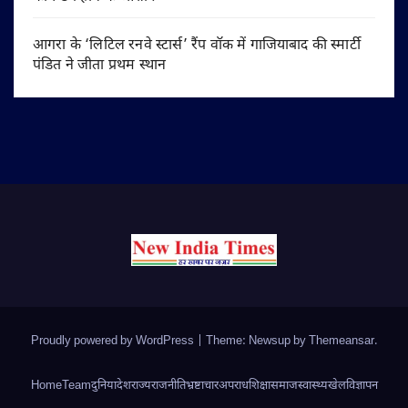
आगरा के ‘लिटिल रनवे स्टार्स’ रैंप वॉक में गाजियाबाद की स्मार्टी
पंडित ने जीता प्रथम स्थान
Proudly powered by WordPress
|
Theme: Newsup by
Themeansar
.
Home
Team
दुनिया
देश
राज्य
राजनीति
भ्रष्टाचार
अपराध
शिक्षा
समाज
स्वास्थ्य
खेल
विज्ञापन