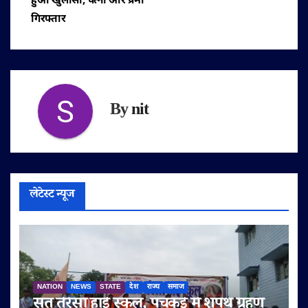
हुआ खुलासा, पत्नी और प्रेमी
गिरफ्तार
By
nit
लेटेस्ट न्यूज
NATION
NEWS
STATE
देश
राज्य
समाज
संत तेरेसा हाई स्कूल, पंचकुई में शपथ ग्रहण