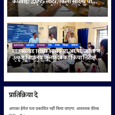
कार्रवाई: 2,095 लीटर/किलो संदिग्ध घी
जब्त, सप्लाई चेन भी जांच के दायरे में
NATION
NEWS
STATE
देश
राज्य
शिक्षा
समाज
विकासखंड शिक्षा अधिकारी ओ.पी. जोशी ने
उत्कृष्ट विद्यालय जुन्नारदेव का किया निरीक्षण,
बोर्ड परीक्षार्थियों को दिए सफलता के मंत्र
प्रातिक्रिया दे
आपका ईमेल पता प्रकाशित नहीं किया जाएगा.
आवश्यक फ़ील्ड