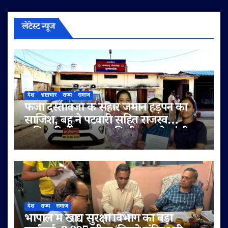
लेटेस्ट न्यूज
देश
भ्रष्टाचार
राज्य
समाज
फर्जी दस्तावेजों के सहारे जमीन हड़पने की
साजिश, बहू ने पटवारी सहित राजस्व
अधिकारियों पर लगाए मिलीभगत के गंभीर
आरोप
देश
राज्य
समाज
भोपाल में खाद्य सुरक्षा विभाग की बड़ी