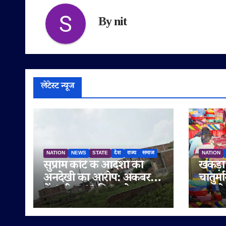
By
nit
लेटेस्ट न्यूज
NATION
NEWS
STATE
देश
राज्य
समाज
NATION
सुप्रीम कोर्ट के आदेशों की
खेकड़ा
अनदेखी का आरोप: अकबरपुर
चातुर्
में 4 बीघा 10 बिस्वा के तालाब
समारो
की जमीन अभिलेखों में बदली,
अवैध प्लॉटिंग का भी दावा