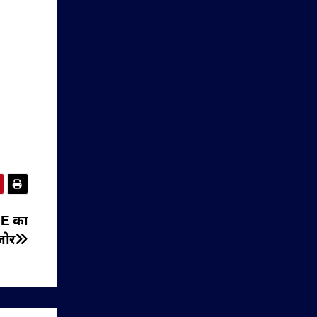
ME का
जोर