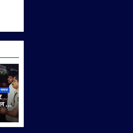
समाज
र
ूल के