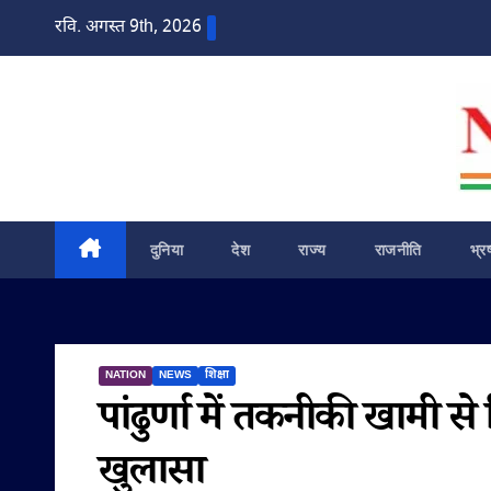
Skip
रवि. अगस्त 9th, 2026
to
content
दुनिया
देश
राज्य
राजनीति
भ्र
NATION
NEWS
शिक्षा
पांढुर्णा में तकनीकी खामी से
खुलासा