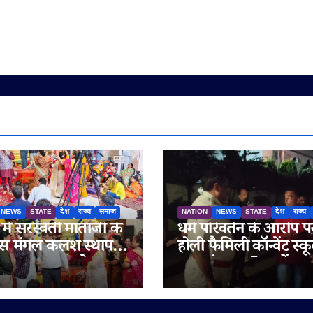
NEWS
STATE
देश
राज्य
समाज
NATION
NEWS
STATE
देश
राज्य
 में सरस्वती माताजी के
धर्म परिवर्तन के आरोप प
मास मंगल कलश स्थापना
होली फैमिली कॉन्वेंट स्क
ह का भव्य आयोजन
बाहर हंगामा, 5 थानों का
पुलिस बल तैनात