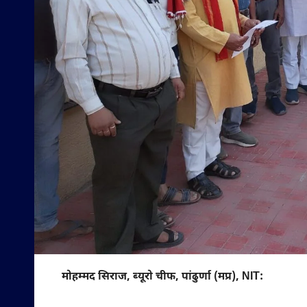
मोहम्मद सिराज, ब्यूरो चीफ, पांढुर्णा (मप्र), NIT: