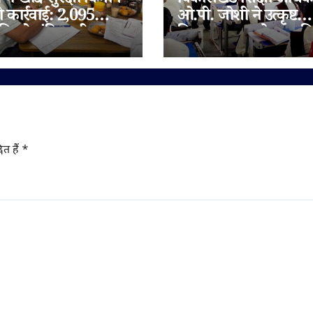
में खाद्य सुरक्षा विभाग
विकासखंड शिक्षा अधिक
ी कार्रवाई: 2,095
ओ.पी. जोशी ने उत्कृष्ट
िलो संदिग्ध घी जब्त,
विद्यालय जुन्नारदेव का क
 चेन भी जांच के दायरे
निरीक्षण, बोर्ड परीक्षार्थि
दिए सफलता के मंत्र
ित हैं
*