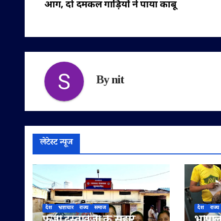
आग, दो दमकल गाड़ियों ने पाया काबू
नेविगेशन
By
nit
लेटेस्ट न्यूज
देश
भ्रष्टाचार
राज्य
समाज
देश
राज्य