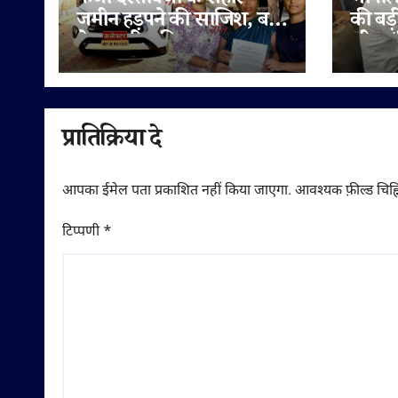
फर्जी दस्तावेजों के सहारे
भोपाल 
जमीन हड़पने की साजिश, बहू
की बड़
ने पटवारी सहित राजस्व
लीटर/क
अधिकारियों पर लगाए
सप्लाई
मिलीभगत के गंभीर आरोप
में
प्रातिक्रिया दे
आपका ईमेल पता प्रकाशित नहीं किया जाएगा.
आवश्यक फ़ील्ड चिह्न
टिप्पणी
*