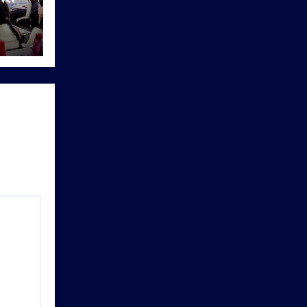
ारी
िया
यों को