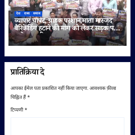
देश
राज्य
समाज
व्यापार चौपट, ग्राहक परेशान,मोती मस्जिद
बैरिकेडिंग हटाने की मांग को लेकर सड़क पर
उतरे व्यापारी
प्रातिक्रिया दे
आपका ईमेल पता प्रकाशित नहीं किया जाएगा.
आवश्यक फ़ील्ड
चिह्नित हैं
*
टिप्पणी
*