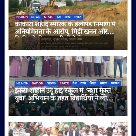
NATION
NEWS
STATE
देश
राज्य
समाज
काकोरी शहीद स्मारक के हेलीपैड निर्माण में
अनियमितता के आरोप, मिट्टी खनन और
बिक्री को लेकर ग्रामीणों ने उठाए सवाल
HEALTH
NATION
NEWS
STATE
देश
राज्य
शिक्षा
समाज
स्वास्थ्य
इकरा शाहीन उर्दू हाई स्कूल में ‘नशा मुक्त
युवा’ अभियान के तहत विद्यार्थियों ने ली
नशामुक्ति की शपथ