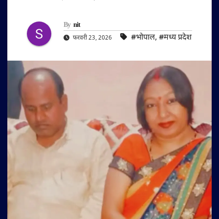
By
nit
#भोपाल
,
#मध्य प्रदेश
फरवरी 23, 2026