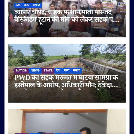
देश
राज्य
समाज
व्यापार चौपट, ग्राहक परेशान,मोती मस्जिद
बैरिकेडिंग हटाने की मांग को लेकर सड़क पर
उतरे व्यापारी
NATION
NEWS
STATE
देश
राज्य
समाज
PWD की सड़क मरम्मत में घटिया सामग्री के
इस्तेमाल के आरोप, अधिकारी मौन; ठेकेदार
पर दोबारा गुणवत्ता से समझौता करने का
आरोप