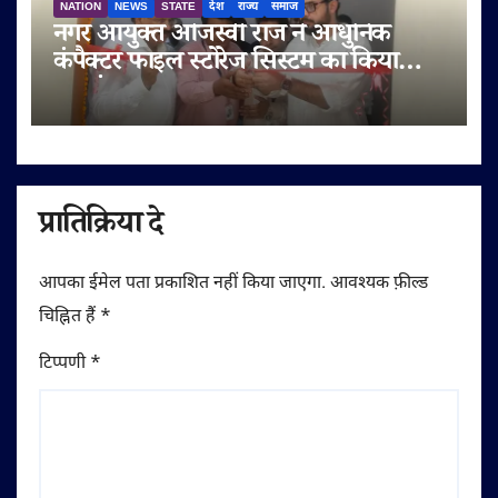
NATION
NEWS
STATE
देश
राज्य
समाज
नगर आयुक्त ओजस्वी राज ने आधुनिक
कंपैक्टर फाइल स्टोरेज सिस्टम का किया
शुभारंभ
प्रातिक्रिया दे
आपका ईमेल पता प्रकाशित नहीं किया जाएगा.
आवश्यक फ़ील्ड
चिह्नित हैं
*
टिप्पणी
*